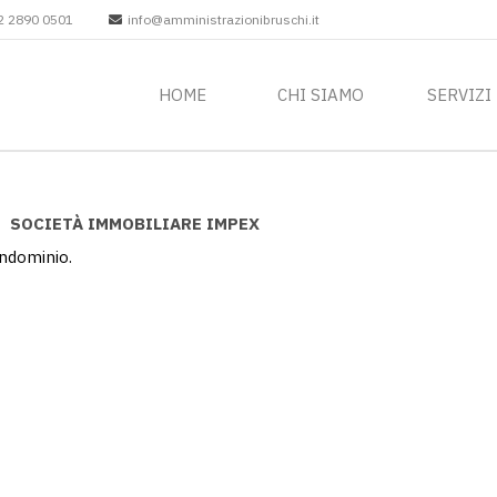
2 2890 0501
info@amministrazionibruschi.it
HOME
CHI SIAMO
SERVIZI
I
SOCIETÀ IMMOBILIARE IMPEX
ondominio.